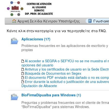
Αρχική Σελίδα Κέντρου Υποστήριξης
Γνωσιακ
Κάντε κλικ στην κατηγορία για να περιηγηθείτε στα FAQ.
Aplicaciones (17)
Problemas frecuentes en las aplicaciones de escritorio y
propias
Al acceder a SEGRA o SEFYCU no se me muestra el 
opciones del usuario
Antivirus y los certificados de usuario en la Sede Elect
Búsqueda de Documentos en Segex
El documento PDF enviado está dañado o no es compa
Error durante la solicitud o justificación de una subven
Diputación de Albacete
BioFirmaDipualba para Windows (1)
Preguntas y problemas frecuentes con el cliente de firm
"BioFirmaDipualba" para sistemas Windows.