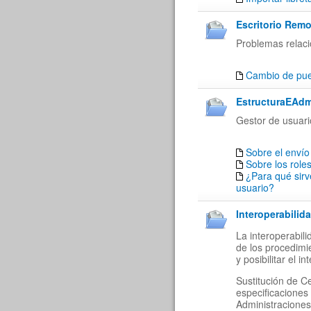
Escritorio Remo
Problemas relaci
Cambio de puer
EstructuraEAdm
Gestor de usuari
Sobre el envío
Sobre los role
¿Para qué sirv
usuario?
Interoperabilida
La interoperabil
de los procedimi
y posibilitar el 
Sustitución de C
especificaciones
Administraciones 