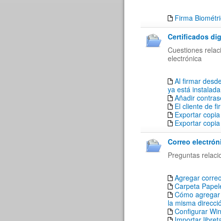
Firma Biométr
Certificados dig
Cuestiones relaci
electrónica
Al firmar desde
ya está instalada
Añadir contrase
El cliente de f
Exportar copia
Exportar copia
Correo electrón
Preguntas relaci
Agregar corre
Carpeta Papele
Cómo agregar a
la misma direcci
Configurar Win
Importar libre