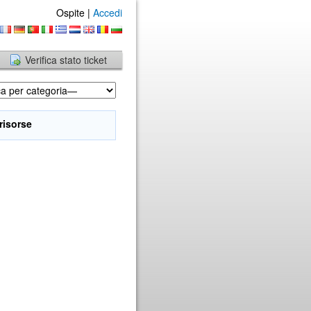
Ospite |
Accedi
Verifica stato ticket
 risorse