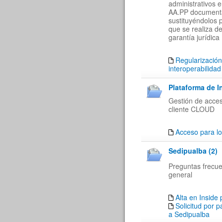
administrativos 
AA.PP documenta
sustituyéndolos 
que se realiza de
garantía jurídica
Regularización
interoperabilidad
Plataforma de I
Gestión de acces
cliente CLOUD
Acceso para lo
Sedipualba (2)
Preguntas frecu
general
Alta en Inside
Solicitud por 
a Sedipualba