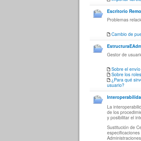
Escritorio Remo
Problemas relaci
Cambio de puer
EstructuraEAdm
Gestor de usuari
Sobre el envío
Sobre los role
¿Para qué sirv
usuario?
Interoperabilida
La interoperabil
de los procedimi
y posibilitar el 
Sustitución de C
especificaciones
Administraciones 