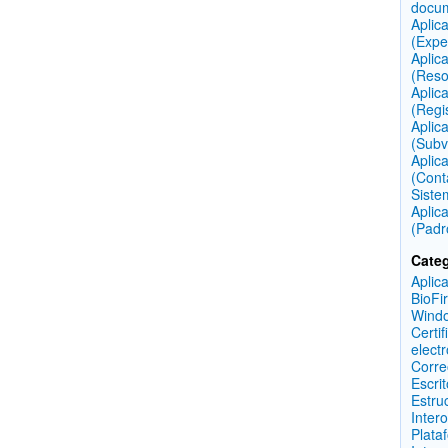
docu
Aplic
(Expe
Aplic
(Reso
Aplic
(Regi
Aplic
(Subv
Aplic
(Cont
Siste
Aplic
(Padr
Categ
Aplic
BioFi
Wind
Certif
elect
Corre
Escri
Estru
Inter
Plata