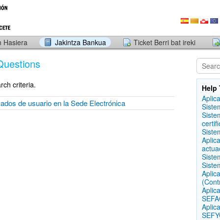
 Hasiera
Jakintza Bankua
Ticket Berri bat ireki
Questions
ch criteria.
Help 
Aplic
ficados de usuario en la Sede Electrónica
Siste
Siste
certif
Siste
Aplic
actua
Siste
Siste
Aplic
(Cont
Aplic
SEFAC
Aplic
SEFYC