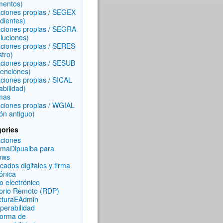
mentos)
aciones propias / SEGEX
dientes)
aciones propias / SEGRA
luciones)
aciones propias / SERES
stro)
aciones propias / SESUB
enciones)
aciones propias / SICAL
abilidad)
mas
aciones propias / WGIAL
ón antiguo)
ories
aciones
rmaDipualba para
ows
icados digitales y firma
rónica
o electrónico
torio Remoto (RDP)
cturaEAdmin
operabilidad
forma de