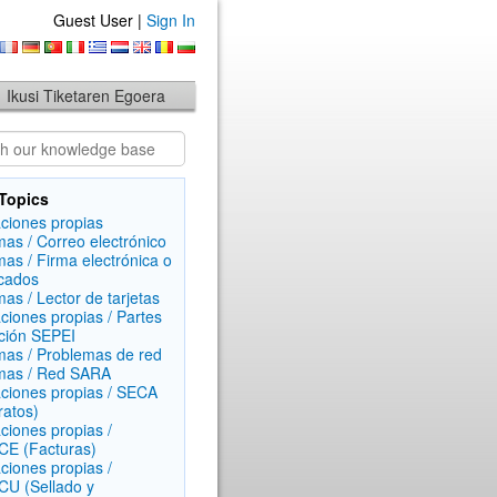
Guest User |
Sign In
Ikusi Tiketaren Egoera
Topics
aciones propias
mas / Correo electrónico
mas / Firma electrónica o
icados
mas / Lector de tarjetas
aciones propias / Partes
ción SEPEI
mas / Problemas de red
mas / Red SARA
aciones propias / SECA
ratos)
aciones propias /
E (Facturas)
aciones propias /
U (Sellado y