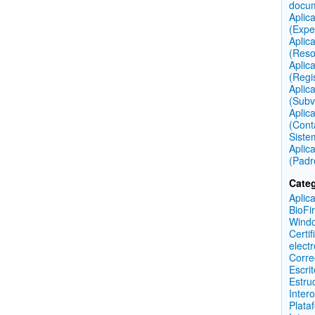
docu
Aplic
(Expe
Aplic
(Reso
Aplic
(Regi
Aplic
(Subv
Aplic
(Cont
Siste
Aplic
(Padr
Categ
Aplic
BioFi
Wind
Certif
elect
Corre
Escri
Estru
Inter
Plata