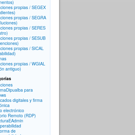
mentos)
aciones propias / SEGEX
dientes)
aciones propias / SEGRA
luciones)
aciones propias / SERES
stro)
aciones propias / SESUB
enciones)
aciones propias / SICAL
abilidad)
mas
aciones propias / WGIAL
ón antiguo)
orías
aciones
rmaDipualba para
ows
icados digitales y firma
rónica
o electrónico
torio Remoto (RDP)
cturaEAdmin
operabilidad
forma de