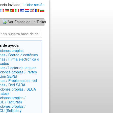
ario Invitado |
Iniciar sesión
Ver Estado de un Ticket
s de ayuda
aciones propias
mas / Correo electrónico
mas / Firma electrónica o
icados
mas / Lector de tarjetas
aciones propias / Partes
ción SEPEI
mas / Problemas de red
mas / Red SARA
aciones propias / SECA
ratos)
aciones propias /
E (Facturas)
aciones propias /
U (Sellado y