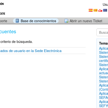
Usu
porte
Base de conocimientos
Abrir un nuevo Ticket
cuentes
criterio de búsqueda.
Tema
Aplic
ficados de usuario en la Sede Electrónica
Siste
Siste
certif
Siste
Aplic
actua
Siste
Siste
Aplic
(Cont
Aplic
SEFAC
Aplic
SEFYC