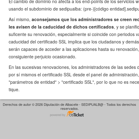
El cambio de dominio no afecta a los end-points de los servicios 
usando el subdominio de sedipualba: (pre-)[código entidad].sedip
Así mismo,
aconsejamos que los administradores se creen re
les avisen de la caducidad de dichos certificados
, y se planif
suficente su renovación, especialmente si coincide con periodos v
caducidad del certificado SSL implica que los ciudadanos y demás
serán capaces de acceder a las aplicaciones hasta su renovación,
consiguiente perjuicio ocasionado.
En las sucesivas renovaciones, los administradores de las sedes 
por sí mismos el certificado SSL desde el panel de administración
"parámetros de entidad" > "certificado SSL", por lo que no es nece
tique.
Derechos de autor © 2026 Diputación de Albacete - SEDIPUALB@ - Todos los derechos
reservados.