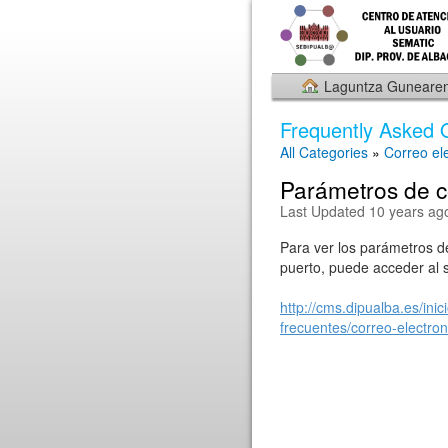
Laguntza Gunearen
Frequently Asked 
All Categories
»
Correo el
Parámetros de co
Last Updated 10 years ag
Para ver los parámetros de
puerto, puede acceder al s
http://cms.dipualba.es/inic
frecuentes/correo-electron