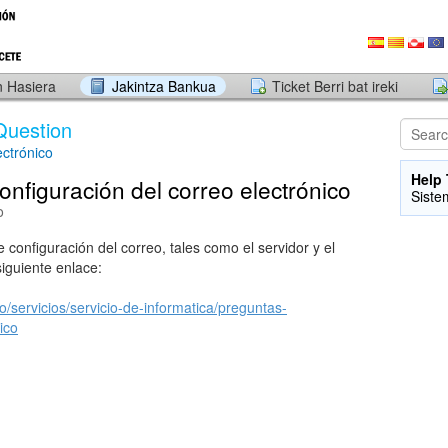
 Hasiera
Jakintza Bankua
Ticket Berri bat ireki
Question
ectrónico
Help 
nfiguración del correo electrónico
Siste
o
 configuración del correo, tales como el servidor y el
iguiente enlace:
io/servicios/servicio-de-informatica/preguntas-
ico