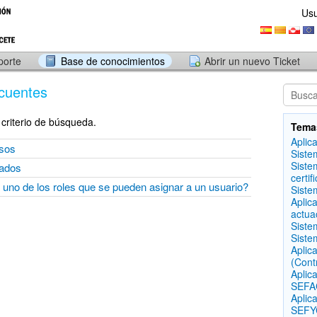
Usu
porte
Base de conocimientos
Abrir un nuevo Ticket
cuentes
criterio de búsqueda.
Tema
Aplic
isos
Siste
Siste
gados
certif
 uno de los roles que se pueden asignar a un usuario?
Siste
Aplic
actua
Siste
Siste
Aplic
(Cont
Aplic
SEFAC
Aplic
SEFYC