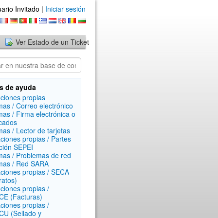
ario Invitado |
Iniciar sesión
Ver Estado de un Ticket
s de ayuda
aciones propias
mas / Correo electrónico
mas / Firma electrónica o
icados
mas / Lector de tarjetas
aciones propias / Partes
ción SEPEI
mas / Problemas de red
mas / Red SARA
aciones propias / SECA
ratos)
aciones propias /
E (Facturas)
aciones propias /
U (Sellado y