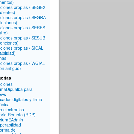
mentos)
aciones propias / SEGEX
dientes)
aciones propias / SEGRA
luciones)
aciones propias / SERES
stro)
aciones propias / SESUB
enciones)
aciones propias / SICAL
abilidad)
mas
aciones propias / WGIAL
ón antiguo)
orías
aciones
rmaDipualba para
ows
icados digitales y firma
rónica
o electrónico
torio Remoto (RDP)
cturaEAdmin
operabilidad
forma de