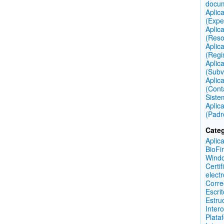
docu
Aplic
(Expe
Aplic
(Reso
Aplic
(Regi
Aplic
(Subv
Aplic
(Cont
Siste
Aplic
(Padr
Categ
Aplic
BioFi
Wind
Certif
elect
Corre
Escri
Estru
Inter
Plata