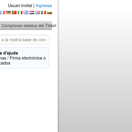
Usuari invitat |
Ingressa
Comprovar estatus del Ticket
s d'ajuda
mas / Firma electrónica o
icados