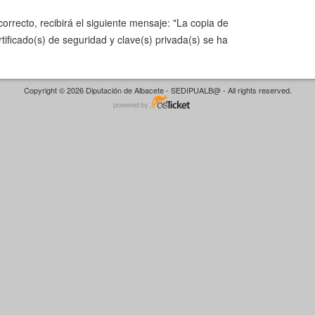
correcto, recibirá el siguiente mensaje: "La copia de
tificado(s) de seguridad y clave(s) privada(s) se ha
Copyright © 2026 Diputación de Albacete - SEDIPUALB@ - All rights reserved.