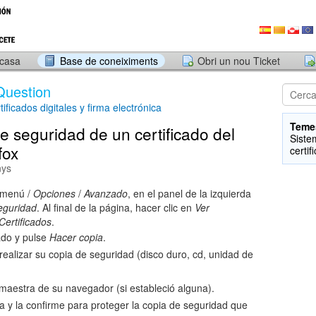
 casa
Base de coneiximents
Obri un nou Ticket
Question
tificados digitales y firma electrónica
Teme
e seguridad de un certificado del
Siste
fox
certif
nys
 menú /
Opciones
/
Avanzado
, en el panel de la izquierda
eguridad
. Al final de la página, hacer clic en
Ver
Certificados
.
ado y pulse
Hacer copia
.
realizar su copia de seguridad (disco duro, cd, unidad de
 maestra de su navegador (si estableció alguna).
a y la confirme para proteger la copia de seguridad que