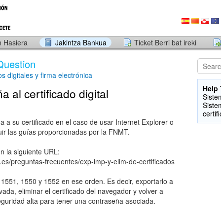
 Hasiera
Jakintza Bankua
Ticket Berri bat ireki
Question
os digitales y firma electrónica
Help 
 al certificado digital
Siste
Siste
certif
 a su certificado en el caso de usar Internet Explorer o
r las guías proporcionadas por la FNMT.
n la siguiente URL:
.es/preguntas-frecuentes/exp-imp-y-elim-de-certificados
 1551, 1550 y 1552 en ese orden. Es decir, exportarlo a
vada, eliminar el certificado del navegador y volver a
eguridad alta para tener una contraseña asociada.