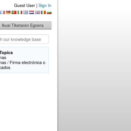
Guest User |
Sign In
Ikusi Tiketaren Egoera
Topics
mas
mas / Firma electrónica o
icados