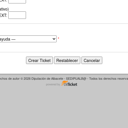
tivo)
EXT:
*
chos de autor © 2026 Diputación de Albacete - SEDIPUALB@ - Todos los derechos reserv