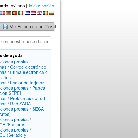
ario Invitado |
Iniciar sesión
Ver Estado de un Ticket
s de ayuda
aciones propias
mas / Correo electrónico
mas / Firma electrónica o
icados
mas / Lector de tarjetas
aciones propias / Partes
ción SEPEI
mas / Problemas de red
mas / Red SARA
aciones propias / SECA
ratos)
aciones propias /
E (Facturas)
aciones propias /
U (Sellado y