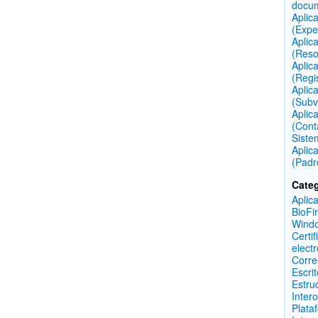
docu
Aplic
(Expe
Aplic
(Reso
Aplic
(Regi
Aplic
(Subv
Aplic
(Cont
Siste
Aplic
(Padr
Categ
Aplic
BioFi
Wind
Certif
elect
Corre
Escri
Estru
Inter
Plata