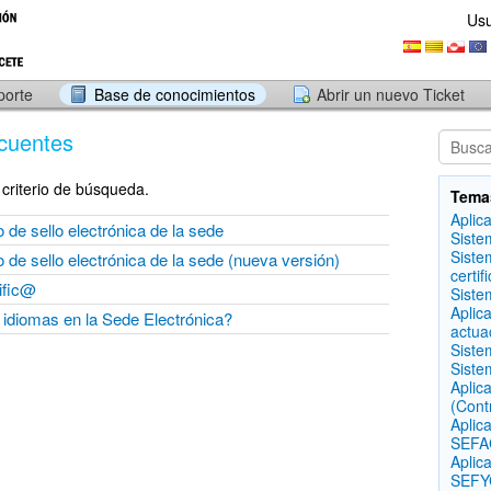
Usu
porte
Base de conocimientos
Abrir un nuevo Ticket
cuentes
criterio de búsqueda.
Tema
Aplic
 de sello electrónica de la sede
Siste
Siste
 de sello electrónica de la sede (nueva versión)
certif
ific@
Siste
Aplic
idiomas en la Sede Electrónica?
actua
Siste
Siste
Aplic
(Cont
Aplic
SEFAC
Aplic
SEFYC