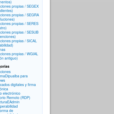
mentos)
aciones propias / SEGEX
dientes)
aciones propias / SEGRA
luciones)
aciones propias / SERES
stro)
aciones propias / SESUB
enciones)
aciones propias / SICAL
abilidad)
mas
aciones propias / WGIAL
ón antiguo)
orías
aciones
rmaDipualba para
ows
icados digitales y firma
rónica
o electrónico
torio Remoto (RDP)
cturaEAdmin
operabilidad
forma de