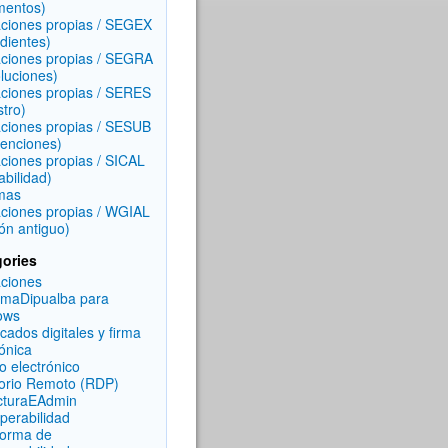
mentos)
aciones propias / SEGEX
dientes)
aciones propias / SEGRA
luciones)
aciones propias / SERES
stro)
aciones propias / SESUB
enciones)
aciones propias / SICAL
abilidad)
mas
aciones propias / WGIAL
ón antiguo)
ories
aciones
rmaDipualba para
ows
icados digitales y firma
rónica
o electrónico
torio Remoto (RDP)
cturaEAdmin
operabilidad
forma de