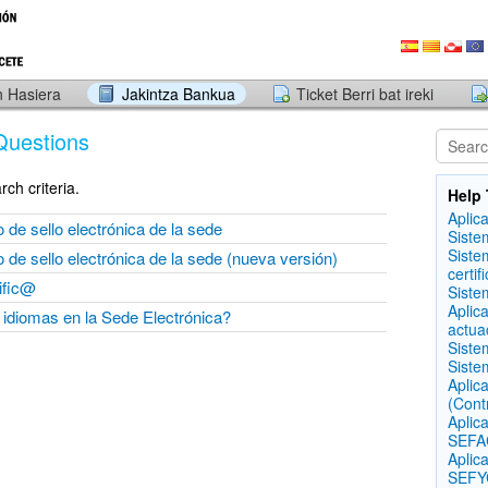
 Hasiera
Jakintza Bankua
Ticket Berri bat ireki
Questions
ch criteria.
Help 
Aplic
 de sello electrónica de la sede
Siste
Siste
 de sello electrónica de la sede (nueva versión)
certif
ific@
Siste
Aplic
idiomas en la Sede Electrónica?
actua
Siste
Siste
Aplic
(Cont
Aplic
SEFAC
Aplic
SEFYC