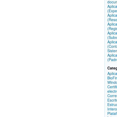
docu
Aplic
(Expe
Aplic
(Reso
Aplic
(Regi
Aplic
(Subv
Aplic
(Cont
Siste
Aplic
(Padr
Categ
Aplic
BioFi
Wind
Certif
elect
Corre
Escri
Estru
Inter
Plata