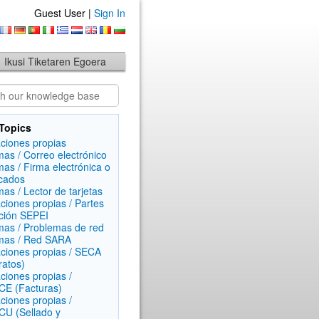
Guest User |
Sign In
Ikusi Tiketaren Egoera
Topics
aciones propias
mas / Correo electrónico
mas / Firma electrónica o
icados
mas / Lector de tarjetas
aciones propias / Partes
ción SEPEI
mas / Problemas de red
mas / Red SARA
aciones propias / SECA
ratos)
aciones propias /
E (Facturas)
aciones propias /
U (Sellado y