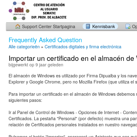
Support Center Startpagina
Kennisbank
Op
Frequently Asked Question
Alle categorieën
»
Certificados digitales y firma electrónica
Importar un certificado en el almacén d
bijgewerkt op 9 jaar geleden
El almacén de Windows es utilizado por Firma Dipualba y los nave
Explorer y Google Chrome, pero no Mozilla Firefox (que utiliza el 
Para importar un certificado en el almacén de Windows debemos r
siguientes pasos:
Ir al Panel de Control de Windows - Opciones de Internet - Conten
Certificados. La pestaña "Personal" (por defecto) muestra una pant
relación de Certificados personales instalados en nuestro navegad
Pulsamos el botón "Importar", aparecerá un Asistente que nos gui