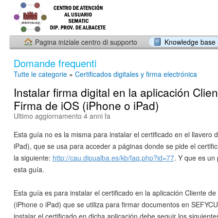
Pagina iniziale centro di supporto
Knowledge base
Domande frequenti
Tutte le categorie
»
Certificados digitales y firma electrónica
Instalar firma digital en la aplicación Clie
Firma de iOS (iPhone o iPad)
Ultimo aggiornamento 4 anni fa
Esta guía no es la misma para instalar el certificado en el llavero
iPad), que se usa para acceder a páginas donde se pide el certifi
la siguiente:
http://cau.dipualba.es/kb/faq.php?id=77
. Y que es un
esta guía.
Esta guía es para instalar el certificado en la aplicación Cliente 
(iPhone o iPad) que se utiliza para firmar documentos en SEFYC
instalar el certificado en dicha aplicación debe seguir los siguient