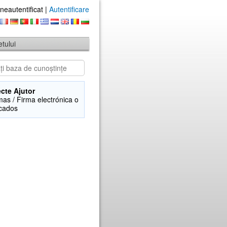
 neautentificat |
Autentificare
etului
cte Ajutor
mas / Firma electrónica o
icados