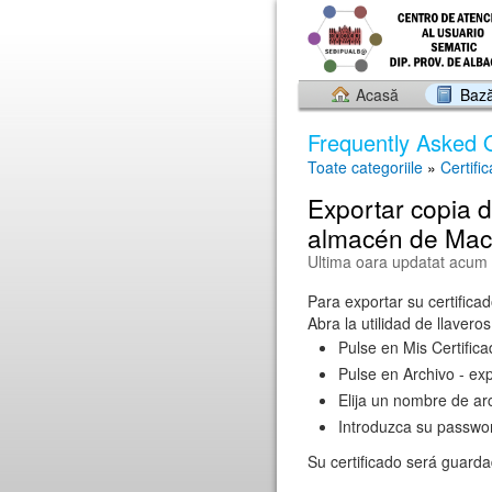
Acasă
Bază
Frequently Asked 
Toate categoriile
»
Certifi
Exportar copia d
almacén de Mac
Ultima oara updatat acum 
Para exportar su certifica
Abra la utilidad de llaveros
Pulse en Mis Certifica
Pulse en Archivo - ex
Elija un nombre de arc
Introduzca su passwor
Su certificado será guard