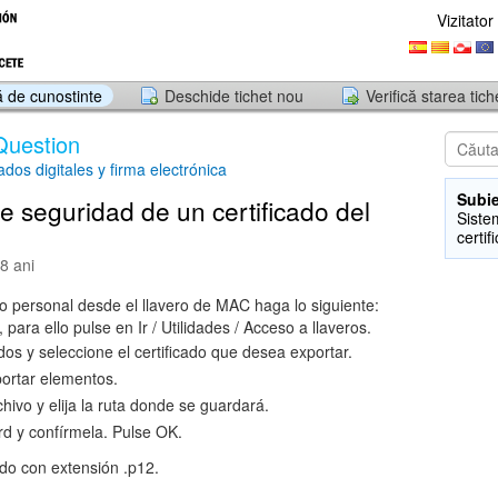
Vizitator
 de cunostinte
Deschide tichet nou
Verifică starea tich
Question
cados digitales y firma electrónica
Subie
e seguridad de un certificado del
Siste
certif
8 ani
do personal desde el llavero de MAC haga lo siguiente:
, para ello pulse en Ir / Utilidades / Acceso a llaveros.
dos y seleccione el certificado que desea exportar.
portar elementos.
hivo y elija la ruta donde se guardará.
d y confírmela. Pulse OK.
ado con extensión .p12.