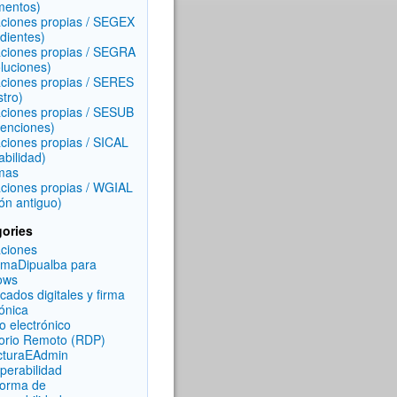
mentos)
aciones propias / SEGEX
dientes)
aciones propias / SEGRA
luciones)
aciones propias / SERES
stro)
aciones propias / SESUB
enciones)
aciones propias / SICAL
abilidad)
mas
aciones propias / WGIAL
ón antiguo)
ories
aciones
rmaDipualba para
ows
icados digitales y firma
rónica
o electrónico
torio Remoto (RDP)
cturaEAdmin
operabilidad
forma de