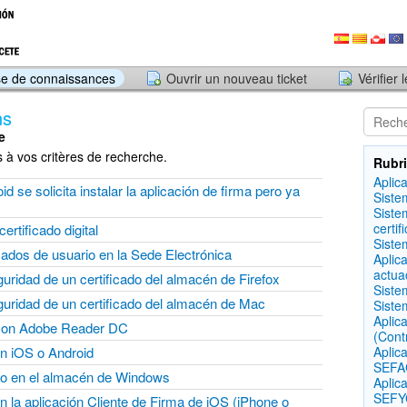
e de connaissances
Ouvrir un nouveau ticket
Vérifier 
ns
e
à vos critères de recherche.
Rubri
Aplic
d se solicita instalar la aplicación de firma pero ya
Siste
Siste
certif
ertificado digital
Siste
ficados de usuario en la Sede Electrónica
Aplic
actua
uridad de un certificado del almacén de Firefox
Siste
guridad de un certificado del almacén de Mac
Siste
Aplic
con Adobe Reader DC
(Cont
en iOS o Android
Aplic
SEFAC
ado en el almacén de Windows
Aplic
SEFYC
 en la aplicación Cliente de Firma de iOS (iPhone o