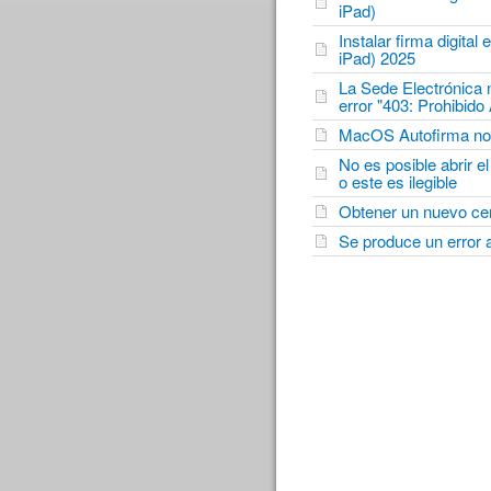
iPad)
Instalar firma digital
iPad) 2025
La Sede Electrónica n
error "403: Prohibid
MacOS Autofirma no ll
No es posible abrir 
o este es ilegible
Obtener un nuevo cer
Se produce un error a