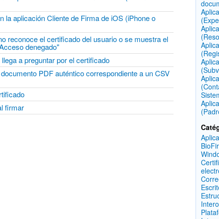
docu
Aplic
 en la aplicación Cliente de Firma de iOS (iPhone o
(Expe
Aplic
(Reso
o reconoce el certificado del usuario o se muestra el
Aplic
o Acceso denegado"
(Regi
ega a preguntar por el certificado
Aplic
(Subv
el documento PDF auténtico correspondiente a un CSV
Aplic
(Cont
tificado
Siste
Aplic
l firmar
(Padr
Catég
Aplic
BioFi
Wind
Certif
elect
Corre
Escri
Estru
Inter
Plata