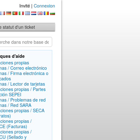
Invité |
Connexion
le statut d'un ticket
ques d'aide
aciones propias
mas / Correo electrónico
mas / Firma electrónica o
icados
mas / Lector de tarjetas
aciones propias / Partes
ción SEPEI
mas / Problemas de red
mas / Red SARA
aciones propias / SECA
ratos)
aciones propias /
E (Facturas)
aciones propias /
U (Sellado y