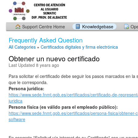
Support Centre Home
Knowledgebase
Ope
Frequently Asked Question
All Categories
»
Certificados digitales y firma electrónica
Obtener un nuevo certificado
Last Updated 8 years ago
Para solicitar el certificado debe seguir los pasos marcados en la 
que le corresponda.
Persona jurídica:
https://www.sede.fnmt.gob.es/certificados/certificado-de-represen
juridica
Persona física (es válido para el empleado público):
https://www.sede.fnmt.gob.es/certificados/persona-fisica/obtener-ce
software
En concreto "Solicitud vía internet de su Certificado" con un nav