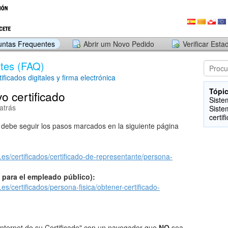
untas Frequentes
Abrir um Novo Pedido
Verificar Est
tes (FAQ)
ificados digitales y firma electrónica
Tópic
o certificado
Siste
atrás
Siste
certif
ado debe seguir los pasos marcados en la siguiente página
es/certificados/certificado-de-representante/persona-
o para el empleado público):
es/certificados/persona-fisica/obtener-certificado-
 internet de su Certificado" con un navegador que
NO
sea