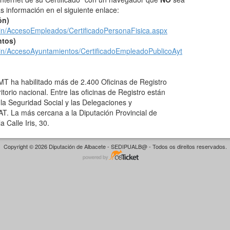
información en el siguiente enlace:
ón)
ain/AccesoEmpleados/CertificadoPersonaFisica.aspx
ntos)
ain/AccesoAyuntamientos/CertificadoEmpleadoPublicoAyt
NMT ha habilitado más de 2.400 Oficinas de Registro
ritorio nacional. Entre las oficinas de Registro están
e la Seguridad Social y las Delegaciones y
AT. La más cercana a la Diputación Provincial de
 Calle Iris, 30.
Copyright © 2026 Diputación de Albacete - SEDIPUALB@ - Todos os direitos reservados.