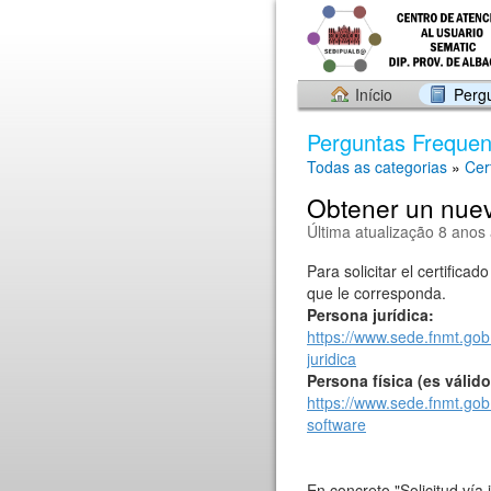
Início
Perg
Perguntas Frequen
Todas as categorias
»
Cert
Obtener un nuev
Última atualização 8 anos 
Para solicitar el certific
que le corresponda.
Persona jurídica:
https://www.sede.fnmt.gob.
juridica
Persona física (es válid
https://www.sede.fnmt.gob.
software
En concreto "Solicitud vía