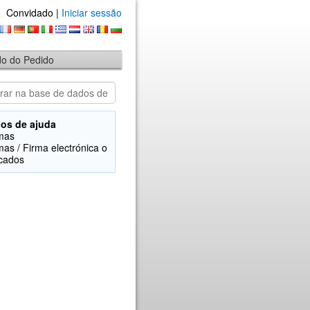
Convidado |
Iniciar sessão
ado do Pedido
os de ajuda
mas
mas / Firma electrónica o
icados