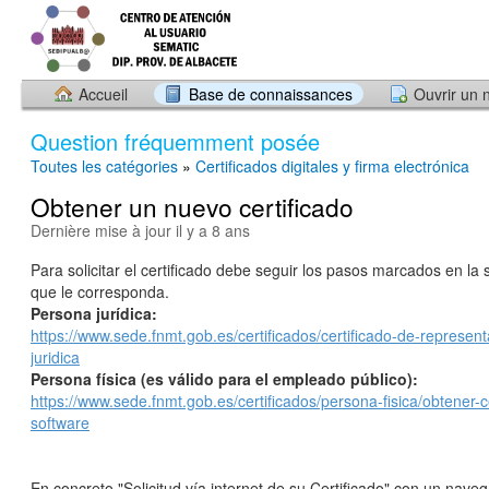
Accueil
Base de connaissances
Ouvrir un 
Question fréquemment posée
Toutes les catégories
»
Certificados digitales y firma electrónica
Obtener un nuevo certificado
Dernière mise à jour il y a 8 ans
Para solicitar el certificado debe seguir los pasos marcados en la 
que le corresponda.
Persona jurídica:
https://www.sede.fnmt.gob.es/certificados/certificado-de-represen
juridica
Persona física (es válido para el empleado público):
https://www.sede.fnmt.gob.es/certificados/persona-fisica/obtener-ce
software
En concreto "Solicitud vía internet de su Certificado" con un nav