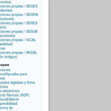
mentos)
aciones propias / SEGEX
dientes)
aciones propias / SEGRA
luciones)
aciones propias / SERES
stro)
aciones propias / SESUB
enciones)
aciones propias / SICAL
abilidad)
mas
aciones propias / WGIAL
ón antiguo)
гории
aciones
rmaDipualba para
ows
icados digitales y firma
rónica
o electrónico
torio Remoto (RDP)
cturaEAdmin
operabilidad
forma de