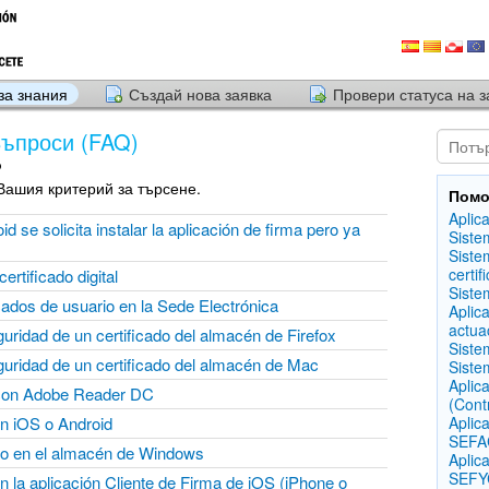
за знания
Създай нова заявка
Провери статуса на з
Въпроси (FAQ)
о
Вашия критерий за търсене.
Помо
Aplic
d se solicita instalar la aplicación de firma pero ya
Siste
Siste
certif
ertificado digital
Siste
ficados de usuario en la Sede Electrónica
Aplic
actua
uridad de un certificado del almacén de Firefox
Siste
guridad de un certificado del almacén de Mac
Siste
Aplic
con Adobe Reader DC
(Cont
en iOS o Android
Aplic
SEFAC
ado en el almacén de Windows
Aplic
SEFYC
 en la aplicación Cliente de Firma de iOS (iPhone o