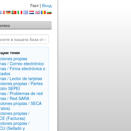
Гост |
Вход
аявка
щни теми
aciones propias
mas / Correo electrónico
mas / Firma electrónica o
icados
mas / Lector de tarjetas
aciones propias / Partes
ción SEPEI
mas / Problemas de red
mas / Red SARA
aciones propias / SECA
ratos)
aciones propias /
E (Facturas)
aciones propias /
U (Sellado y