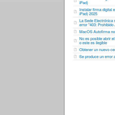
iPad)
Instalar firma digital
iPad) 2025
La Sede Electrónica n
error "403: Prohibid
MacOS Autofirma no ll
No es posible abrir 
o este es ilegible
Obtener un nuevo cer
Se produce un error a