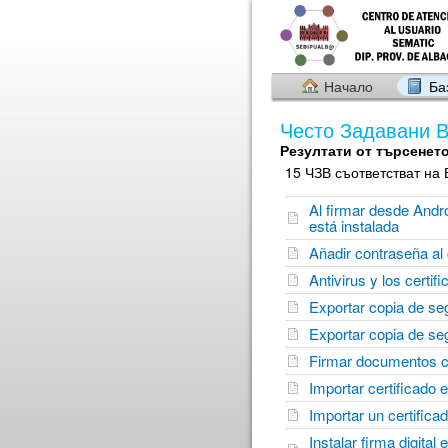
Начало
Ба
Често Задавани 
Резултати от търсенет
15 ЧЗВ съответстват на 
Al firmar desde Androi
está instalada
Añadir contraseña al c
Antivirus y los certi
Exportar copia de seg
Exportar copia de se
Firmar documentos 
Importar certificado 
Importar un certific
Instalar firma digital