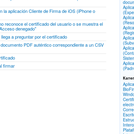
docu
Aplic
 en la aplicación Cliente de Firma de iOS (iPhone o
(Expe
Aplic
(Reso
o reconoce el certificado del usuario o se muestra el
Aplic
o Acceso denegado"
(Regi
ega a preguntar por el certificado
Aplic
(Subv
el documento PDF auténtico correspondiente a un CSV
Aplic
(Cont
tificado
Siste
Aplic
l firmar
(Padr
Кате
Aplic
BioFi
Wind
Certif
elect
Corre
Escri
Estru
Inter
Plata