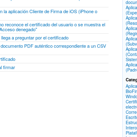
docu
Aplic
 en la aplicación Cliente de Firma de iOS (iPhone o
(Expe
Aplic
(Reso
o reconoce el certificado del usuario o se muestra el
Aplic
o Acceso denegado"
(Regi
ega a preguntar por el certificado
Aplic
(Subv
el documento PDF auténtico correspondiente a un CSV
Aplic
(Cont
tificado
Siste
Aplic
l firmar
(Padr
Categ
Aplic
BioFi
Wind
Certif
elect
Corre
Escri
Estru
Inter
Plata