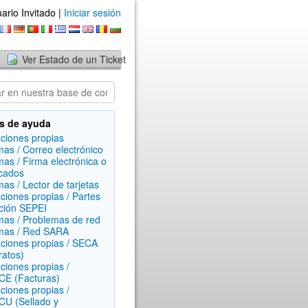
ario Invitado |
Iniciar sesión
Ver Estado de un Ticket
s de ayuda
aciones propias
mas / Correo electrónico
mas / Firma electrónica o
icados
mas / Lector de tarjetas
aciones propias / Partes
ción SEPEI
mas / Problemas de red
mas / Red SARA
aciones propias / SECA
ratos)
aciones propias /
E (Facturas)
aciones propias /
U (Sellado y