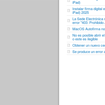
iPad)
Instalar firma digital
iPad) 2025
La Sede Electrónica n
error "403: Prohibid
MacOS Autofirma no ll
No es posible abrir 
o este es ilegible
Obtener un nuevo cer
Se produce un error a