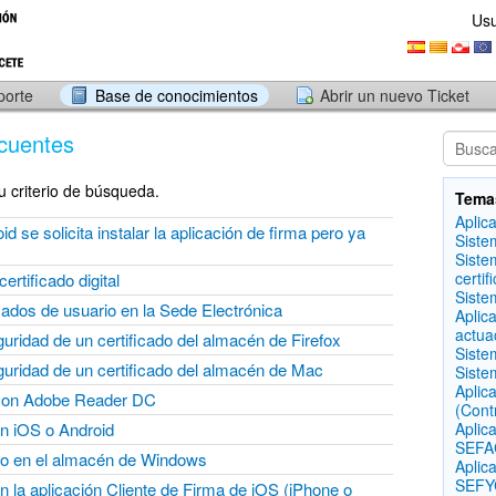
Usu
porte
Base de conocimientos
Abrir un nuevo Ticket
cuentes
u criterio de búsqueda.
Tema
Aplic
d se solicita instalar la aplicación de firma pero ya
Siste
Siste
certif
ertificado digital
Siste
ficados de usuario en la Sede Electrónica
Aplic
actua
uridad de un certificado del almacén de Firefox
Siste
guridad de un certificado del almacén de Mac
Siste
Aplic
con Adobe Reader DC
(Cont
en iOS o Android
Aplic
SEFAC
ado en el almacén de Windows
Aplic
SEFYC
 en la aplicación Cliente de Firma de iOS (iPhone o