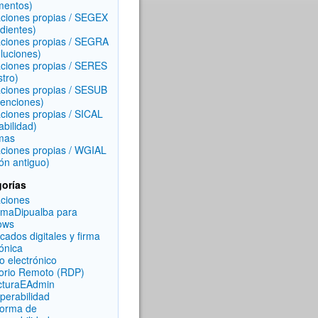
mentos)
aciones propias / SEGEX
dientes)
aciones propias / SEGRA
luciones)
aciones propias / SERES
stro)
aciones propias / SESUB
enciones)
aciones propias / SICAL
abilidad)
mas
aciones propias / WGIAL
ón antiguo)
orías
aciones
rmaDipualba para
ows
icados digitales y firma
rónica
o electrónico
torio Remoto (RDP)
cturaEAdmin
operabilidad
forma de