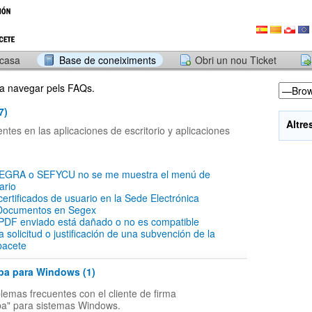
 casa
Base de coneiximents
Obri un nou Ticket
r a navegar pels FAQs.
7)
Altre
tes en las aplicaciones de escritorio y aplicaciones
SEGRA o SEFYCU no se me muestra el menú de
ario
 certificados de usuario en la Sede Electrónica
Documentos en Segex
PDF enviado está dañado o no es compatible
a solicitud o justificación de una subvención de la
bacete
ba para Windows (1)
lemas frecuentes con el cliente de firma
ba" para sistemas Windows.