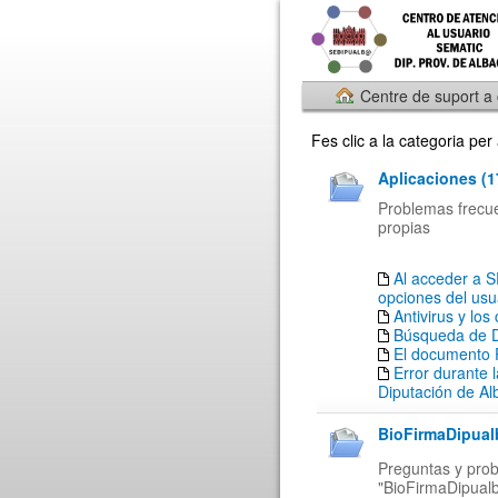
Centre de suport a
Fes clic a la categoria pe
Aplicaciones (1
Problemas frecuen
propias
Al acceder a 
opciones del usu
Antivirus y los
Búsqueda de 
El documento 
Error durante l
Diputación de Al
BioFirmaDipual
Preguntas y prob
"BioFirmaDipual