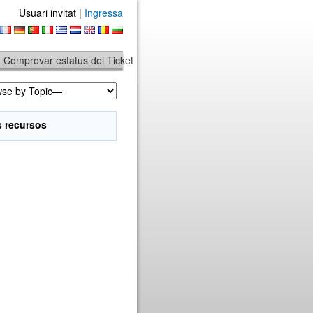
Usuari invitat |
Ingressa
Comprovar estatus del Ticket
s recursos