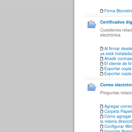
Firma Biométr
Certificados dig
Cuestiones relaci
electrónica
Al firmar desde
ya está instalada
Añadir contrase
El cliente de f
Exportar copia
Exportar copia
Correo electrón
Preguntas relaci
Agregar corre
Carpeta Papele
Cómo agregar a
la misma direcci
Configurar Win
Importar libre