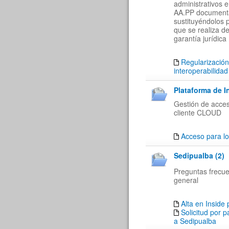
administrativos 
AA.PP documenta
sustituyéndolos 
que se realiza de
garantía jurídica
Regularización
interoperabilidad
Plataforma de I
Gestión de acces
cliente CLOUD
Acceso para lo
Sedipualba (2)
Preguntas frecu
general
Alta en Inside
Solicitud por 
a Sedipualba