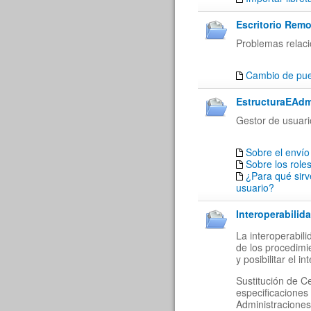
Escritorio Remo
Problemas relaci
Cambio de puer
EstructuraEAdm
Gestor de usuari
Sobre el envío
Sobre los role
¿Para qué sirv
usuario?
Interoperabilida
La interoperabil
de los procedimi
y posibilitar el 
Sustitución de C
especificaciones
Administraciones 