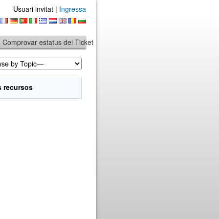
Usuari invitat |
Ingressa
Comprovar estatus del Ticket
s recursos