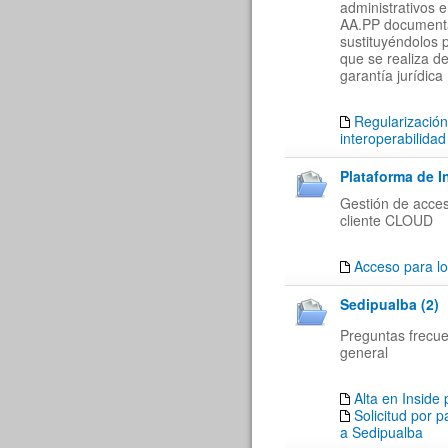
administrativos 
AA.PP documenta
sustituyéndolos 
que se realiza de
garantía jurídica
Regularización
interoperabilidad
Plataforma de I
Gestión de acces
cliente CLOUD
Acceso para lo
Sedipualba (2)
Preguntas frecu
general
Alta en Inside
Solicitud por 
a Sedipualba