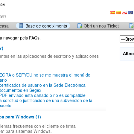
 casa
Base de coneiximents
Obri un nou Ticket
r a navegar pels FAQs.
7)
Altre
tes en las aplicaciones de escritorio y aplicaciones
SEGRA o SEFYCU no se me muestra el menú de
ario
 certificados de usuario en la Sede Electrónica
Documentos en Segex
PDF enviado está dañado o no es compatible
a solicitud o justificación de una subvención de la
bacete
ba para Windows (1)
lemas frecuentes con el cliente de firma
ba" para sistemas Windows.