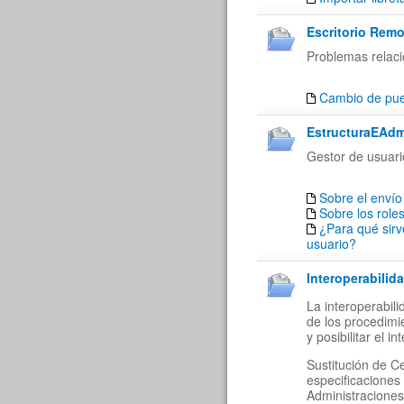
Escritorio Remo
Problemas relaci
Cambio de puer
EstructuraEAdm
Gestor de usuari
Sobre el envío
Sobre los role
¿Para qué sirv
usuario?
Interoperabilida
La interoperabil
de los procedimi
y posibilitar el 
Sustitución de C
especificaciones
Administraciones 