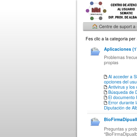
Centre de suport a
Fes clic a la categoria pe
Aplicaciones (1
Problemas frecuen
propias
Al acceder a 
opciones del usu
Antivirus y los
Búsqueda de 
El documento 
Error durante l
Diputación de Al
BioFirmaDipual
Preguntas y prob
"BioFirmaDipual