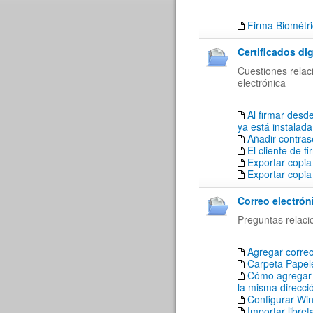
Firma Biométr
Certificados dig
Cuestiones relaci
electrónica
Al firmar desde
ya está instalada
Añadir contrase
El cliente de f
Exportar copia
Exportar copia
Correo electrón
Preguntas relaci
Agregar corre
Carpeta Papele
Cómo agregar a
la misma direcci
Configurar Win
Importar libre