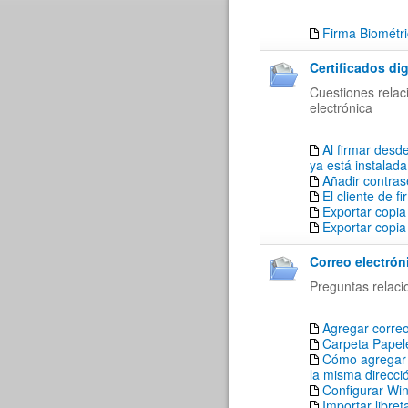
Firma Biométr
Certificados dig
Cuestiones relaci
electrónica
Al firmar desde
ya está instalada
Añadir contrase
El cliente de f
Exportar copia
Exportar copia
Correo electrón
Preguntas relaci
Agregar corre
Carpeta Papele
Cómo agregar a
la misma direcci
Configurar Win
Importar libre