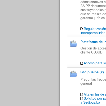
administrativos 
AA.PP documenta
sustituyéndolos 
que se realiza de
garantía jurídica
Regularización
interoperabilidad
Plataforma de I
Gestión de acces
cliente CLOUD
Acceso para lo
Sedipualba (2)
Preguntas frecu
general
Alta en Inside
Solicitud por 
a Sedipualba