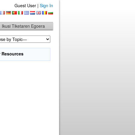
Guest User |
Sign In
Ikusi Tiketaren Egoera
r Resources