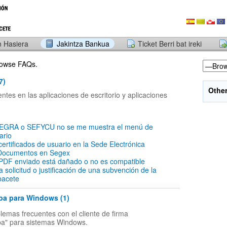
 Hasiera
Jakintza Bankua
Ticket Berri bat ireki
browse FAQs.
7)
Othe
tes en las aplicaciones de escritorio y aplicaciones
SEGRA o SEFYCU no se me muestra el menú de
ario
 certificados de usuario en la Sede Electrónica
Documentos en Segex
PDF enviado está dañado o no es compatible
a solicitud o justificación de una subvención de la
bacete
ba para Windows (1)
lemas frecuentes con el cliente de firma
ba" para sistemas Windows.