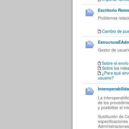
Escritorio Remo
Problemas relaci
Cambio de puer
EstructuraEAdm
Gestor de usuari
Sobre el envío
Sobre los role
¿Para qué sirv
usuario?
Interoperabilida
La interoperabil
de los procedimi
y posibilitar el 
Sustitución de C
especificaciones
Administraciones 