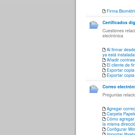
Firma Biométr
Certificados dig
Cuestiones relaci
electrónica
Al firmar desde
ya está instalada
Añadir contrase
El cliente de f
Exportar copia
Exportar copia
Correo electrón
Preguntas relaci
Agregar corre
Carpeta Papele
Cómo agregar a
la misma direcci
Configurar Win
Importar libre