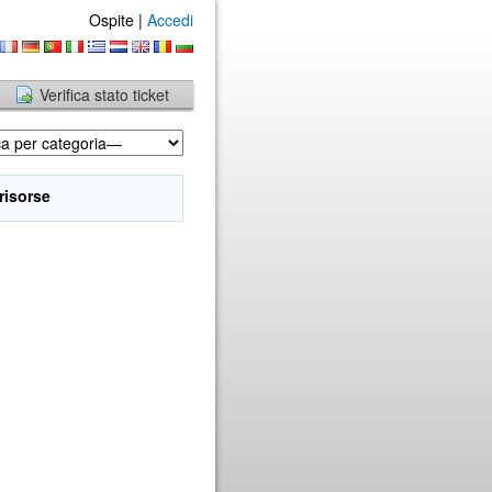
Ospite |
Accedi
Verifica stato ticket
 risorse