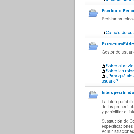
Escritorio Remo
Problemas relaci
Cambio de puer
EstructuraEAdm
Gestor de usuari
Sobre el envío
Sobre los role
¿Para qué sirv
usuario?
Interoperabilida
La interoperabil
de los procedimi
y posibilitar el 
Sustitución de C
especificaciones
Administraciones 