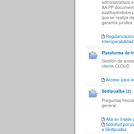
administrativos 
AA.PP documenta
sustituyéndolos 
que se realiza de
garantía jurídica
Regularización
interoperabilidad
Plataforma de I
Gestión de acces
cliente CLOUD
Acceso para lo
Sedipualba (2)
Preguntas frecu
general
Alta en Inside
Solicitud por 
a Sedipualba